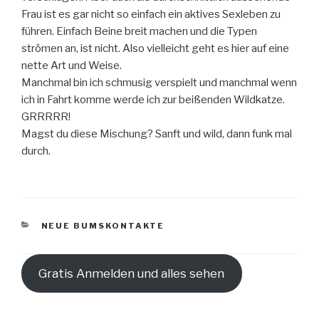
Frau ist es gar nicht so einfach ein aktives Sexleben zu
führen. Einfach Beine breit machen und die Typen
strömen an, ist nicht. Also vielleicht geht es hier auf eine
nette Art und Weise.
Manchmal bin ich schmusig verspielt und manchmal wenn
ich in Fahrt komme werde ich zur beißenden Wildkatze.
GRRRRR!
Magst du diese Mischung? Sanft und wild, dann funk mal
durch.
KATEGORIEN
NEUE BUMSKONTAKTE
Gratis Anmelden und alles sehen