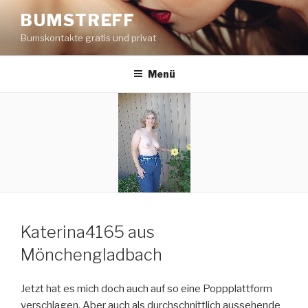
Zum
BUMSTREFF
Inhalt
Bumskontakte gratis und privat
springen
Menü
Katerina4165 aus
Mönchengladbach
Jetzt hat es mich doch auch auf so eine Poppplattform
verschlagen. Aber auch als durchschnittlich aussehende