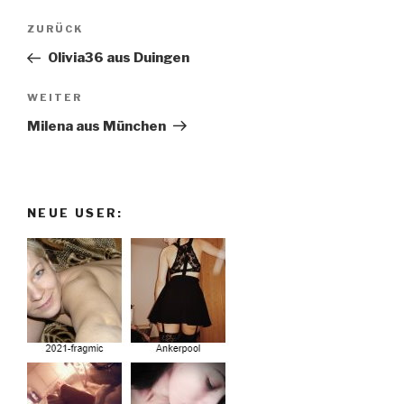
Beitragsnavigation
Vorheriger
ZURÜCK
Beitrag
Olivia36 aus Duingen
Nächster
WEITER
Beitrag
Milena aus München
NEUE USER: